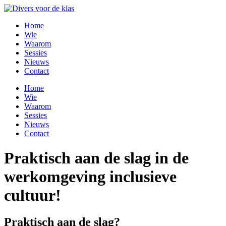
Ga
naar
Home
de
Wie
inhoud
Waarom
Sessies
Nieuws
Contact
Menu
Home
Wie
Waarom
Sessies
Nieuws
Contact
Praktisch aan de slag in de
werkomgeving inclusieve
cultuur!
Praktisch aan de slag?